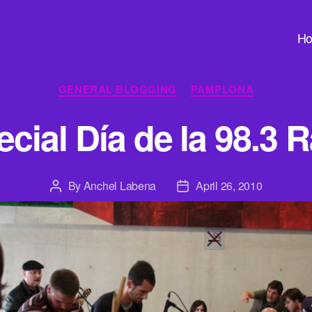
H
Categories
GENERAL BLOGGING
PAMPLONA
cial Día de la 98.3 
By
Anchel Labena
April 26, 2010
Post
Post
author
date