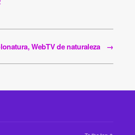
O
onatura, WebTV de naturaleza
→
To the top
↑