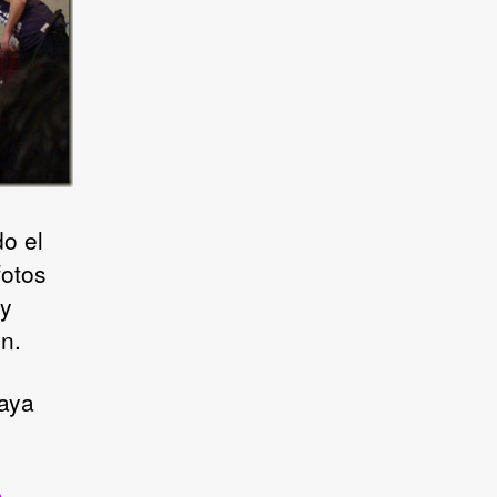
o el
fotos
 y
n.
vaya