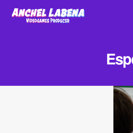
Anchel
Labena
-
Videogames
Espe
Producer