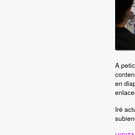
A peti
conten
en dia
enlace
Iré ac
subien