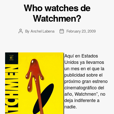
Who watches de
Watchmen?
By
Anchel Labena
February 23, 2009
Post
Post
author
date
Aquí en Estados
Unidos ya llevamos
un mes en el que la
publicidad sobre el
próximo gran estreno
cinematográfico del
año, Watchmen”, no
deja indiferente a
nadie.