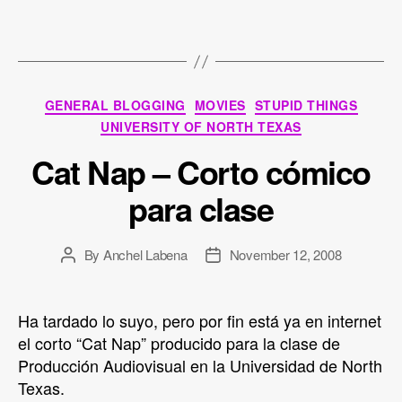
Categories
GENERAL BLOGGING
MOVIES
STUPID THINGS
UNIVERSITY OF NORTH TEXAS
Cat Nap – Corto cómico
para clase
By
Anchel Labena
November 12, 2008
Post
Post
author
date
Ha tardado lo suyo, pero por fin está ya en internet
el corto “Cat Nap” producido para la clase de
Producción Audiovisual en la Universidad de North
Texas.