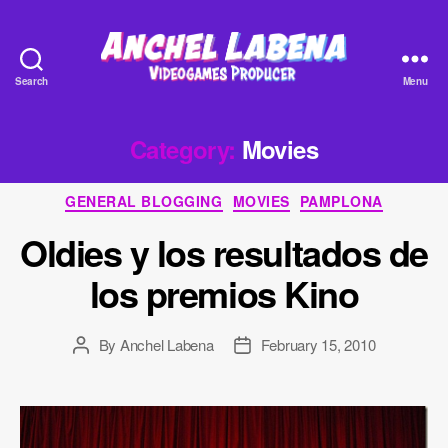
Search
Menu
Anchel
Labena
-
Category:
Movies
Videogames
Producer
Categories
GENERAL BLOGGING
MOVIES
PAMPLONA
Oldies y los resultados de
los premios Kino
By
Anchel Labena
February 15, 2010
Post
Post
author
date