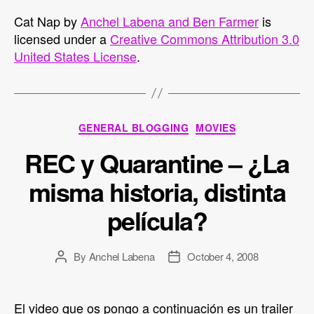
Cat Nap
by
Anchel Labena and Ben Farmer
is
licensed under a
Creative Commons Attribution 3.0
United States License
.
Categories
GENERAL BLOGGING
MOVIES
REC y Quarantine – ¿La
misma historia, distinta
película?
By
Anchel Labena
October 4, 2008
Post
Post
author
date
El video que os pongo a continuación es un trailer