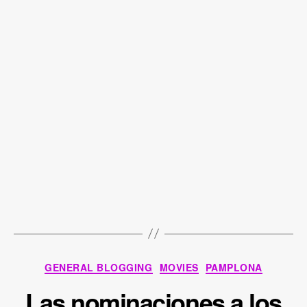
Categories
GENERAL BLOGGING
MOVIES
PAMPLONA
Las nominaciones a los