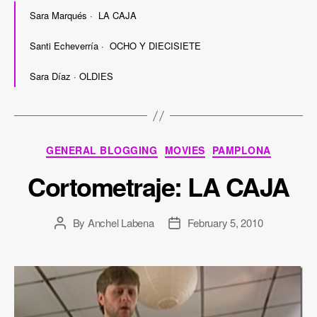
Sara Marqués · LA CAJA
Santi Echeverría · OCHO Y DIECISIETE
Sara Díaz · OLDIES
Categories
GENERAL BLOGGING
MOVIES
PAMPLONA
Cortometraje: LA CAJA
By
Anchel Labena
February 5, 2010
Post
Post
author
date