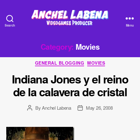
Search
Menu
Anchel
Labena
-
Category:
Movies
Videogames
Producer
Categories
GENERAL BLOGGING
MOVIES
Indiana Jones y el reino
de la calavera de cristal
By
Anchel Labena
May 26, 2008
Post
Post
author
date