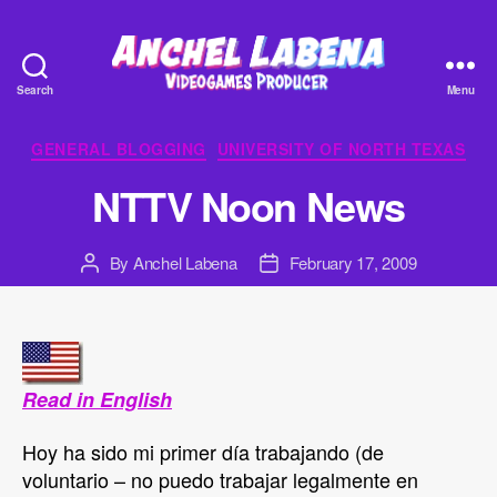
Search
Menu
Anchel
Labena
Categories
GENERAL BLOGGING
UNIVERSITY OF NORTH TEXAS
-
Videogames
NTTV Noon News
Producer
By
Anchel Labena
February 17, 2009
Post
Post
author
date
Read in English
Hoy ha sido mi primer día trabajando (de
voluntario – no puedo trabajar legalmente en