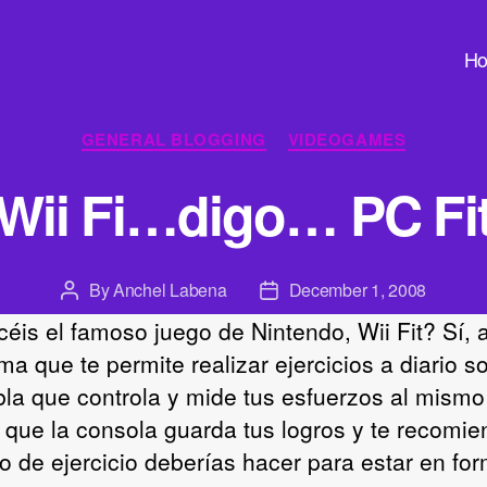
H
Categories
GENERAL BLOGGING
VIDEOGAMES
Wii Fi…digo… PC Fi
By
Anchel Labena
December 1, 2008
Post
Post
author
date
éis el famoso juego de Nintendo, Wii Fit? Sí, 
ma que te permite realizar ejercicios a diario s
bla que controla y mide tus esfuerzos al mismo
 que la consola guarda tus logros y te recomi
po de ejercicio deberías hacer para estar en fo