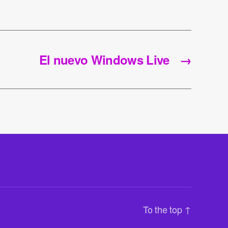
El nuevo Windows Live
→
To the top
↑