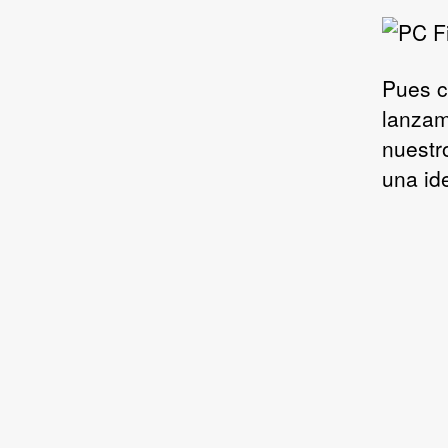
Pues c
lanzam
nuestr
una id