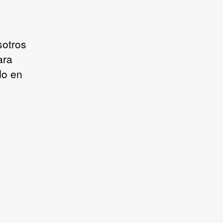
sotros
ara
do en