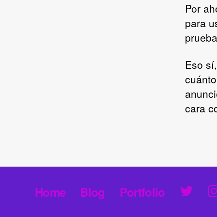
Por ah
para u
prueba
Eso sí
cuánto
anunci
cara c
T
Home
Blog
Portfolio
w