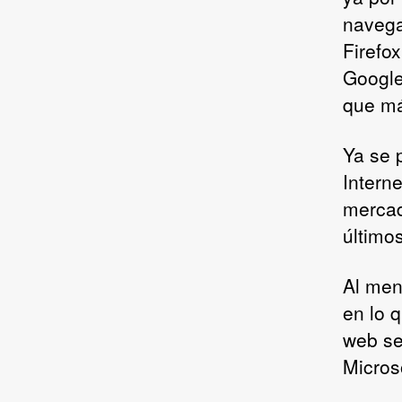
navega
Firefo
Google
que má
Ya se 
Intern
mercad
último
Al men
en lo 
web se
Micros