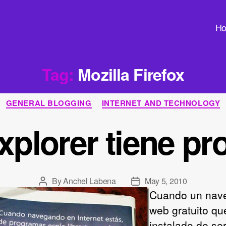
H
Tag:
Mozilla Firefox
Categories
GENERAL BLOGGING
INTERNET AND TECHNOLOGY
Explorer tiene 
By
Anchel Labena
May 5, 2010
Post
Post
Cuando un nav
author
date
web gratuito qu
instalado de se