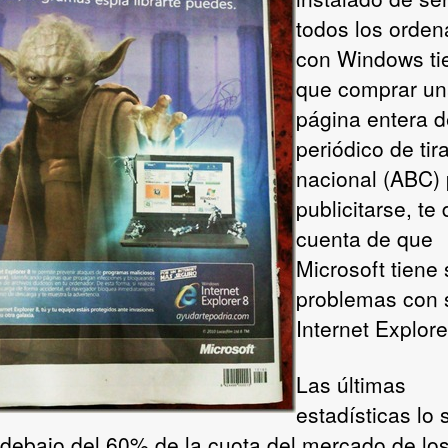
todos los orde
con Windows ti
que comprar u
página entera d
periódico de tir
nacional (ABC)
publicitarse, te
cuenta de que
Microsoft tiene 
problemas con 
Internet Explore
Las últimas
estadísticas lo 
 debajo del 60% de la cuota del mercado de lo