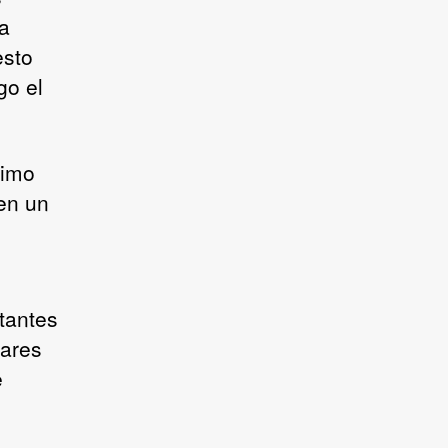
a
esto
go el
ximo
 en un
tantes
dares
e