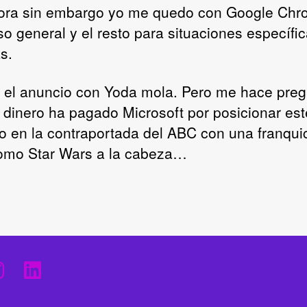
ora sin embargo yo me quedo con Google Ch
so general y el resto para situaciones específic
s.
, el anuncio con Yoda mola. Pero me hace preg
 dinero ha pagado Microsoft por posicionar est
o en la contraportada del ABC con una franquic
omo Star Wars a la cabeza…
I
L
n
i