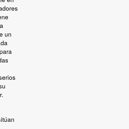
nadores
ene
na
e un
ada
 para
 das
serios
su
r.
sitúan
s