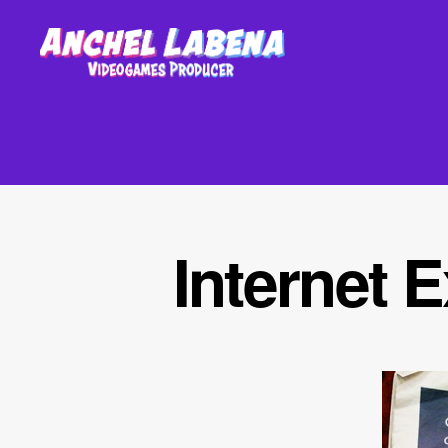
Anchel
Labena
-
Videogames
Producer
Internet 