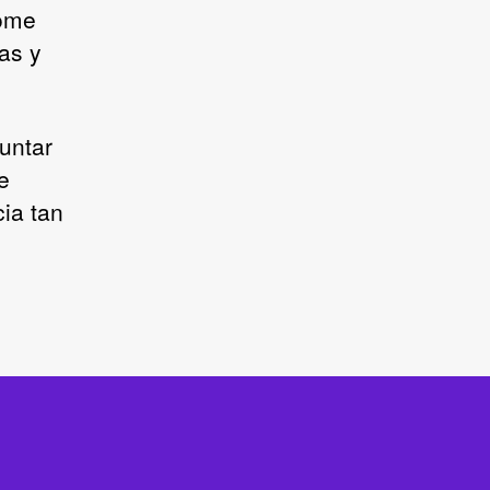
rome
as y
untar
e
ia tan