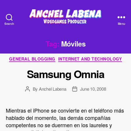
Search
Menu
Anchel
Labena
-
Tag:
Móviles
Videogames
Producer
Categories
GENERAL BLOGGING
INTERNET AND TECHNOLOGY
Samsung Omnia
By
Anchel Labena
June 10, 2008
Post
Post
author
date
Mientras el iPhone se convierte en el teléfono más
hablado del momento, las demás compañías
competentes no se duermen en los laureles y