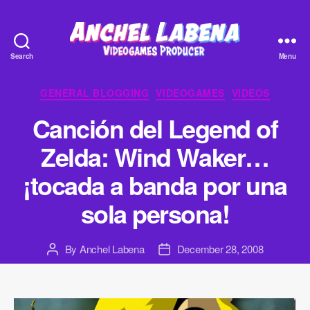
Search
Menu
Anchel
Labena
Categories
GENERAL BLOGGING
VIDEOGAMES
VIDEOS
-
Videogames
Canción del Legend of
Producer
Zelda: Wind Waker…
¡tocada a banda por una
sola persona!
By
Anchel Labena
December 28, 2008
Post
Post
author
date